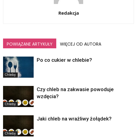
Redakcja
POWIĄZANE ARTYKUŁY
WIĘCEJ OD AUTORA
Po co cukier w chlebie?
Chleby
Czy chleb na zakwasie powoduje
wzdęcia?
Chleby
Jaki chleb na wrażliwy żołądek?
Chleby