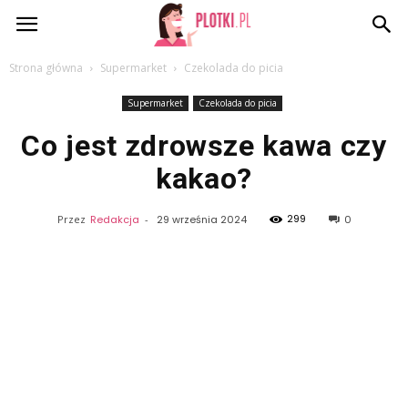
Plotki.pl
Strona główna
Supermarket
Czekolada do picia
Supermarket
Czekolada do picia
Co jest zdrowsze kawa czy
kakao?
299
Przez
Redakcja
-
29 września 2024
0