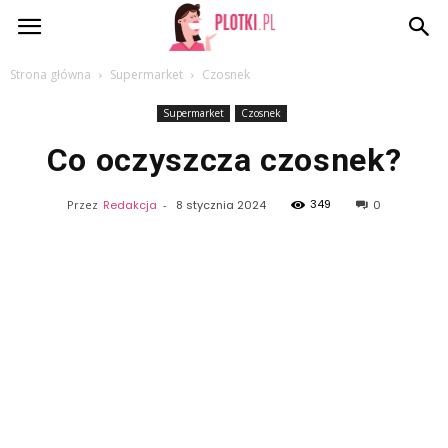
Plotki.pl
Strona główna
Supermarket
Czosnek
Supermarket
Czosnek
Co oczyszcza czosnek?
349
Przez
Redakcja
-
8 stycznia 2024
0