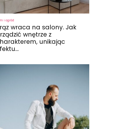
m i ogród
rąz wraca na salony. Jak
rządzić wnętrze z
harakterem, unikając
fektu...