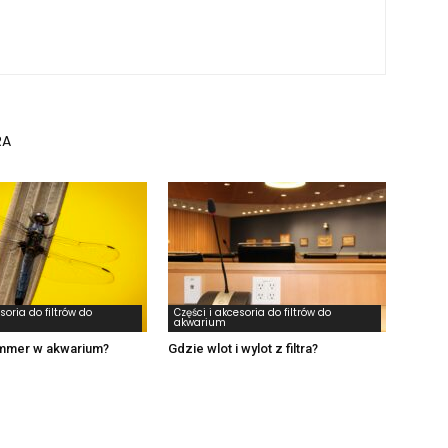
RA
soria do filtrów do
Części i akcesoria do filtrów do
akwarium
immer w akwarium?
Gdzie wlot i wylot z filtra?