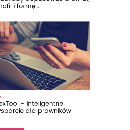
rofil i formę...
aca
exTool – inteligentne
sparcie dla prawników