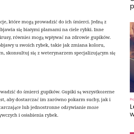
p
cje, które mogą prowadzić do ich śmierci. Jedną z
objawia się białymi plamami na ciele rybki. Inne
 wirusy, również mogą wpływać na zdrowie gupików.
objawy u swoich rybek, takie jak zmiana koloru,
m, skonsultuj się z weterynarzem specjalizującym się
wadzić do śmierci gupików. Gupiki są wszystkożerne
est, aby dostarczać im zarówno pokarm suchy, jak i
Pr
L
starczające lub jednostronne odżywianie może
w
wczych i osłabienia rybek.