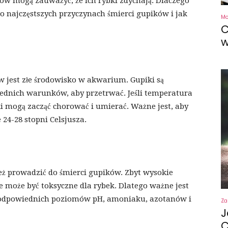
ków mogą zauważyć, że ich rybki zdychają. Dlaczego
 o najczęstszych przyczynach śmierci gupików i jak
M
C
w
w jest złe środowisko w akwarium. Gupiki są
dnich warunków, aby przetrwać. Jeśli temperatura
ki mogą zacząć chorować i umierać. Ważne jest, aby
4-28 stopni Celsjusza.
 prowadzić do śmierci gupików. Zbyt wysokie
może być toksyczne dla rybek. Dlatego ważne jest
 odpowiednich poziomów pH, amoniaku, azotanów i
Za
J
C