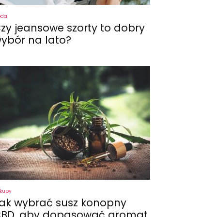
oda
zy jeansowe szorty to dobry
ybór na lato?
kupy
ak wybrać susz konopny
BD, aby dopasować aromat,