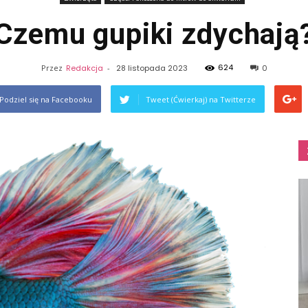
Czemu gupiki zdychają
624
Przez
Redakcja
-
28 listopada 2023
0
Podziel się na Facebooku
Tweet (Ćwierkaj) na Twitterze