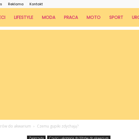
as
Reklama
Kontakt
ECI
LIFESTYLE
MODA
PRACA
MOTO
SPORT
UR
iltrów do akwarium
Czemu gupiki zdychają?
Zwierzęta
Części i akcesoria do filtrów do akwarium