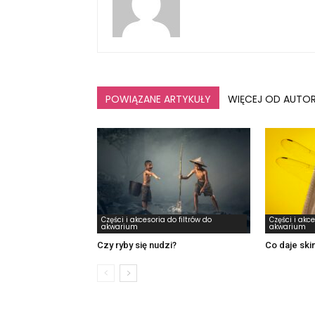
POWIĄZANE ARTYKUŁY
WIĘCEJ OD AUTO
Części i akcesoria do filtrów do
Części i akce
akwarium
akwarium
Czy ryby się nudzi?
Co daje sk