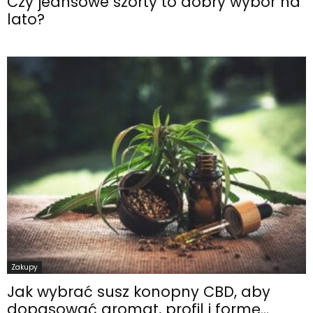
Czy jeansowe szorty to dobry wybór na
lato?
Zakupy
Jak wybrać susz konopny CBD, aby
dopasować aromat, profil i formę...