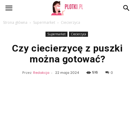
Plotki.pl
Strona główna
Supermarket
Ciecierzyca
Supermarket
Ciecierzyca
Czy ciecierzycę z puszki
można gotować?
516
Przez
Redakcja
-
22 maja 2024
0