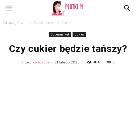
Plotki.pl
Strona główna
Supermarket
Cukier
Supermarket
Cukier
Czy cukier będzie tańszy?
304
Przez
Redakcja
-
21 lutego 2025
0