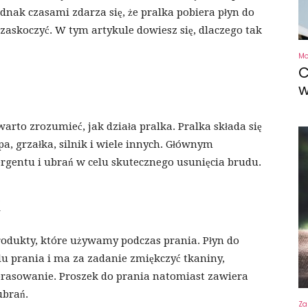
ednak czasami zdarza się, że pralka pobiera płyn do
zaskoczyć. W tym artykule dowiesz się, dlaczego tak
M
C
w
rto zrozumieć, jak działa pralka. Pralka składa się
a, grzałka, silnik i wiele innych. Głównym
ergentu i ubrań w celu skutecznego usunięcia brudu.
k
produkty, które używamy podczas prania. Płyn do
lu prania i ma za zadanie zmiękczyć tkaniny,
prasowanie. Proszek do prania natomiast zawiera
ubrań.
Za