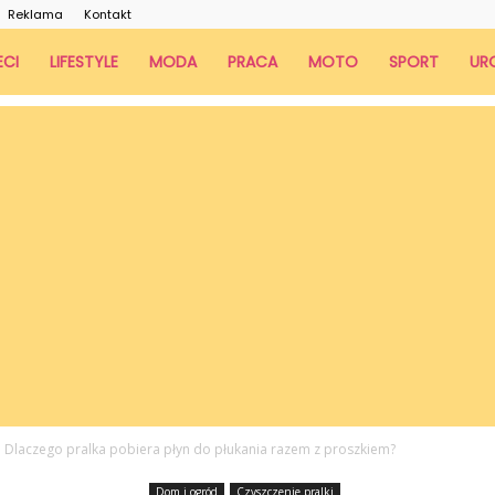
Reklama
Kontakt
ECI
LIFESTYLE
MODA
PRACA
MOTO
SPORT
UR
Dlaczego pralka pobiera płyn do płukania razem z proszkiem?
Dom i ogród
Czyszczenie pralki