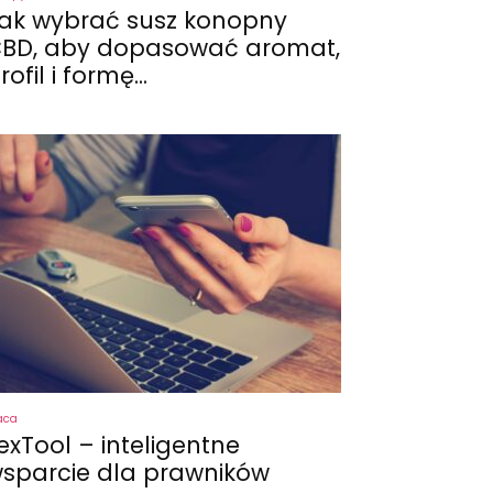
ak wybrać susz konopny
BD, aby dopasować aromat,
rofil i formę...
aca
exTool – inteligentne
sparcie dla prawników