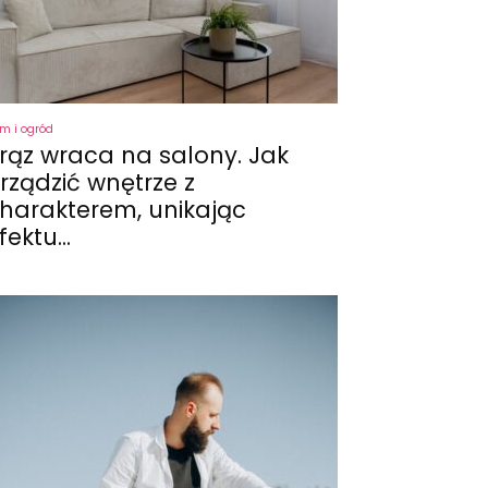
m i ogród
rąz wraca na salony. Jak
rządzić wnętrze z
harakterem, unikając
fektu...