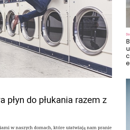
Do
B
u
c
e
ra płyn do płukania razem z
niami w naszych domach, które ułatwiają nam pranie