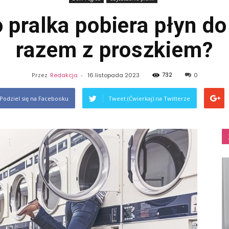
 pralka pobiera płyn do
razem z proszkiem?
732
Przez
Redakcja
-
16 listopada 2023
0
Podziel się na Facebooku
Tweet (Ćwierkaj) na Twitterze