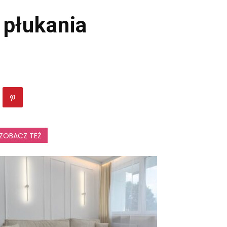
 płukania
ZOBACZ TEŻ