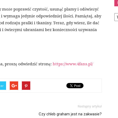
y może poprawić czystość, usunąć plamy i odświeżyć
K
e i wymaga jedynie odpowiedniej ilości. Pamiętaj, aby
d rodzaju pralki i tkaniny. Teraz, gdy wiesz, ile dać
mi i świeżymi ubraniami bez konieczności używania
ia, proszę odwiedzić stronę:
https://www.4fans.pl/
ter
Następny artykuł
Czy chleb graham jest na zakwasie?