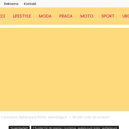
Reklama
Kontakt
ECI
LIFESTYLE
MODA
PRACA
MOTO
SPORT
UR
 i suszenia, wyłapujące kolor, wybielające
Ile dać octu do prania?
Supermarket
Chusteczki do prania i suszenia, wyłapujące kolor, wybielające