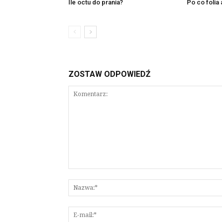
Ile octu do prania?
Po co folia 
ZOSTAW ODPOWIEDŹ