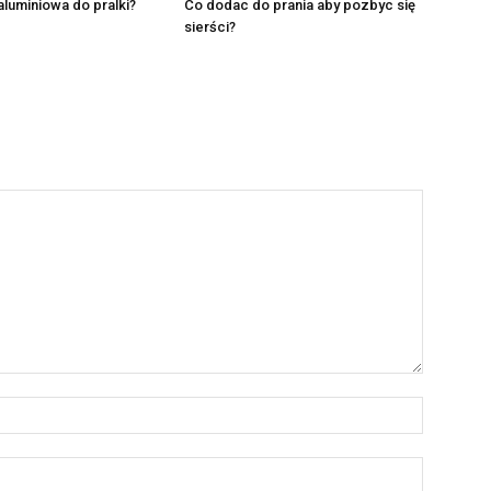
aluminiowa do pralki?
Co dodac do prania aby pozbyc się
sierści?