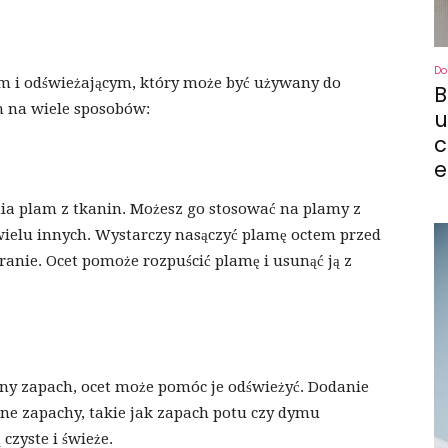
Do
m i odświeżającym, który może być używany do
B
n na wiele sposobów:
u
c
e
ia plam z tkanin. Możesz go stosować na plamy z
wielu innych. Wystarczy nasączyć plamę octem przed
anie. Ocet pomoże rozpuścić plamę i usunąć ją z
mny zapach, ocet może pomóc je odświeżyć. Dodanie
ne zapachy, takie jak zapach potu czy dymu
zyste i świeże.