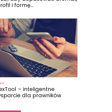
rofil i formę...
aca
exTool – inteligentne
sparcie dla prawników