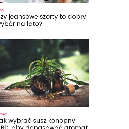
oda
zy jeansowe szorty to dobry
ybór na lato?
kupy
ak wybrać susz konopny
BD, aby dopasować aromat,