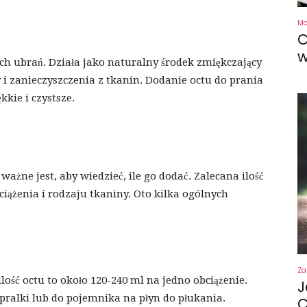
M
C
w
ch ubrań. Działa jako naturalny środek zmiękczający
y i zanieczyszczenia z tkanin. Dodanie octu do prania
kkie i czystsze.
 ważne jest, aby wiedzieć, ile go dodać. Zalecana ilość
bciążenia i rodzaju tkaniny. Oto kilka ogólnych
Za
lość octu to około 120-240 ml na jedno obciążenie.
J
pralki lub do pojemnika na płyn do płukania.
C