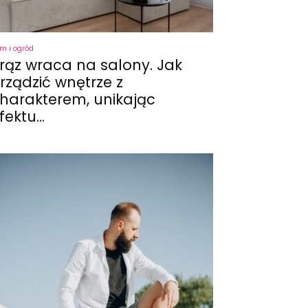
m i ogród
rąz wraca na salony. Jak
rządzić wnętrze z
harakterem, unikając
fektu...