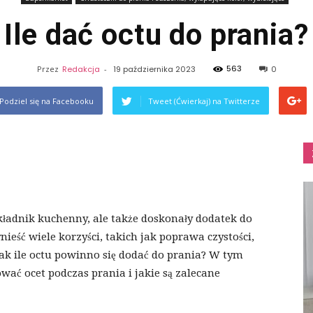
Ile dać octu do prania?
563
Przez
Redakcja
-
19 października 2023
0
Podziel się na Facebooku
Tweet (Ćwierkaj) na Twitterze
składnik kuchenny, ale także doskonały dodatek do
ieść wiele korzyści, takich jak poprawa czystości,
ak ile octu powinno się dodać do prania? W tym
wać ocet podczas prania i jakie są zalecane