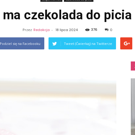
l ma czekolada do pici
376
Przez
Redakcja
-
18 lipca 2024
0
Podziel się na Facebooku
Tweet (Ćwierkaj) na Twitterze