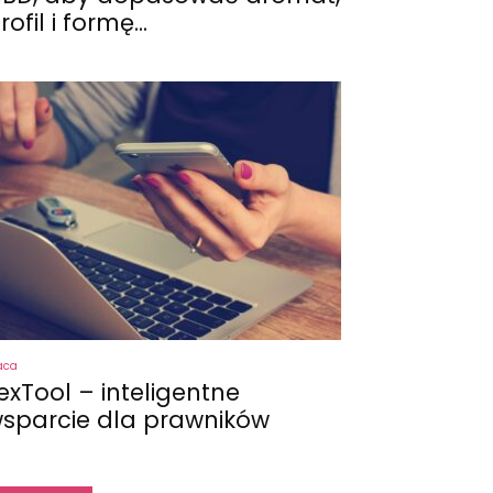
rofil i formę...
aca
exTool – inteligentne
sparcie dla prawników