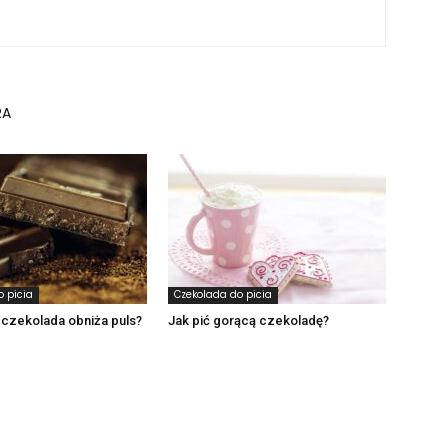
RA
o picia
Czekolada do picia
czekolada obniża puls?
Jak pić gorącą czekoladę?