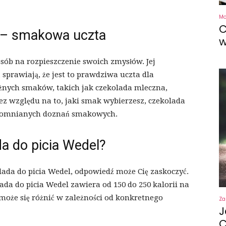
M
C
l – smakowa uczta
w
sób na rozpieszczenie swoich zmysłów. Jej
prawiają, że jest to prawdziwa uczta dla
żnych smaków, takich jak czekolada mleczna,
ez względu na to, jaki smak wybierzesz, czekolada
zapomnianych doznań smakowych.
ada do picia Wedel?
kolada do picia Wedel, odpowiedź może Cię zaskoczyć.
da do picia Wedel zawiera od 150 do 250 kalorii na
a może się różnić w zależności od konkretnego
Za
J
C