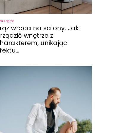
m i ogród
rąz wraca na salony. Jak
rządzić wnętrze z
harakterem, unikając
fektu...