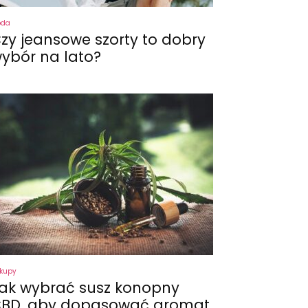
oda
zy jeansowe szorty to dobry
ybór na lato?
kupy
ak wybrać susz konopny
BD, aby dopasować aromat,