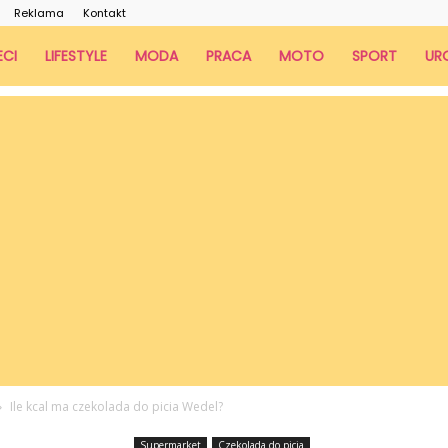
Reklama
Kontakt
ECI
LIFESTYLE
MODA
PRACA
MOTO
SPORT
UR
Ile kcal ma czekolada do picia Wedel?
Supermarket
Czekolada do picia