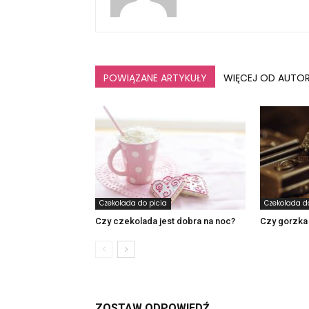
POWIĄZANE ARTYKUŁY
WIĘCEJ OD AUTO
Czekolada do picia
Czekolada d
Czy czekolada jest dobra na noc?
Czy gorzka 
ZOSTAW ODPOWIEDŹ