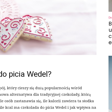
Do
B
u
c
e
do picia Wedel?
ój, który cieszy się dużą popularnością wśród
emowa alternatywa dla tradycyjnej czekolady, którą
e osób zastanawia się, ile kalorii zawiera ta słodka
ile kcal ma czekolada do picia Wedel i jak wpływa na