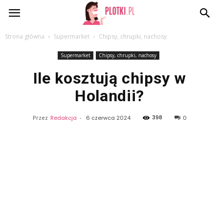
Plotki.pl
Strona główna
Supermarket
Chipsy, chrupki, nachosy
Supermarket
Chipsy, chrupki, nachosy
Ile kosztują chipsy w
Holandii?
398
Przez
Redakcja
-
6 czerwca 2024
0