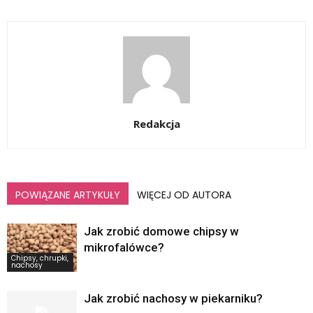
Redakcja
POWIĄZANE ARTYKUŁY
WIĘCEJ OD AUTORA
Jak zrobić domowe chipsy w
mikrofalówce?
Chipsy, chrupki,
nachosy
Jak zrobić nachosy w piekarniku?