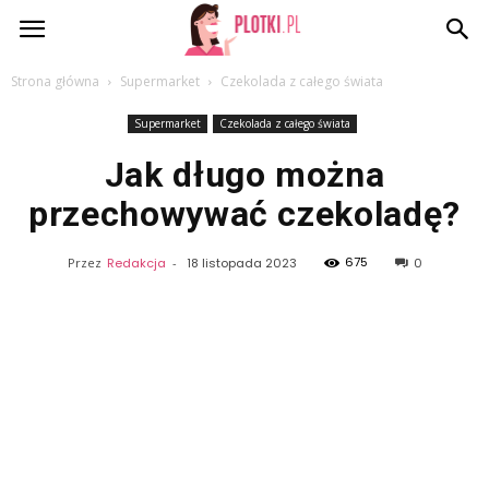
Plotki.pl
Strona główna
Supermarket
Czekolada z całego świata
Supermarket
Czekolada z całego świata
Jak długo można
przechowywać czekoladę?
675
Przez
Redakcja
-
18 listopada 2023
0