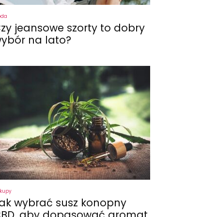
oda
zy jeansowe szorty to dobry
ybór na lato?
kupy
ak wybrać susz konopny
BD, aby dopasować aromat,