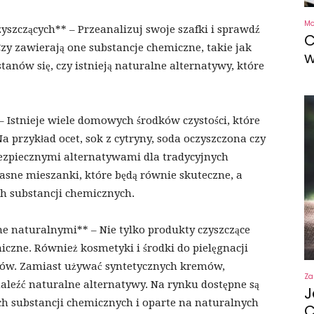
M
yszczących** – Przeanalizuj swoje szafki i sprawdź
C
zy zawierają one substancje chemiczne, takie jak
w
stanów się, czy istnieją naturalne alternatywy, które
– Istnieje wiele domowych środków czystości, które
 przykład ocet, sok z cytryny, soda oczyszczona czy
bezpiecznymi alternatywami dla tradycyjnych
asne mieszanki, które będą równie skuteczne, a
ch substancji chemicznych.
jne naturalnymi** – Nie tylko produkty czyszczące
czne. Również kosmetyki i środki do pielęgnacji
ików. Zamiast używać syntetycznych kremów,
Za
leźć naturalne alternatywy. Na rynku dostępne są
J
ch substancji chemicznych i oparte na naturalnych
C