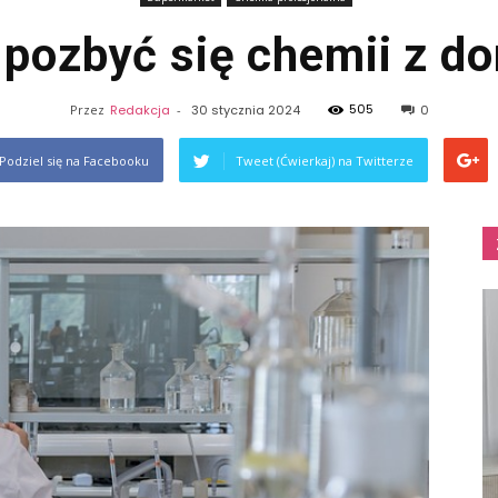
 pozbyć się chemii z d
505
Przez
Redakcja
-
30 stycznia 2024
0
Podziel się na Facebooku
Tweet (Ćwierkaj) na Twitterze