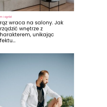
m i ogród
rąz wraca na salony. Jak
rządzić wnętrze z
harakterem, unikając
fektu...