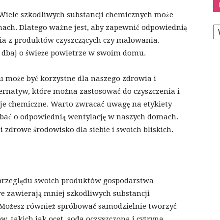
 Wiele szkodliwych substancji chemicznych może
K
ach. Dlatego ważne jest, aby zapewnić odpowiednią
nia z produktów czyszczących czy malowania.
i dbaj o świeże powietrze w swoim domu.
u może być korzystne dla naszego zdrowia i
ternatyw, które można zastosować do czyszczenia i
ncje chemiczne. Warto zwracać uwagę na etykiety
dbać o odpowiednią wentylację w naszych domach.
zdrowe środowisko dla siebie i swoich bliskich.
d przeglądu swoich produktów gospodarstwa
e zawierają mniej szkodliwych substancji
. Możesz również spróbować samodzielnie tworzyć
w, takich jak ocet, soda oczyszczona i cytryna.