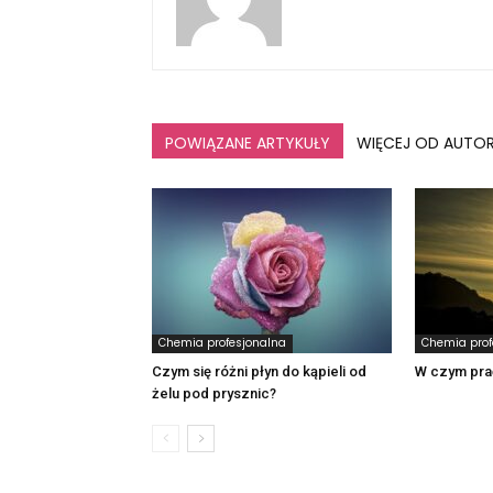
POWIĄZANE ARTYKUŁY
WIĘCEJ OD AUTO
Chemia profesjonalna
Chemia prof
Czym się różni płyn do kąpieli od
W czym prać
żelu pod prysznic?