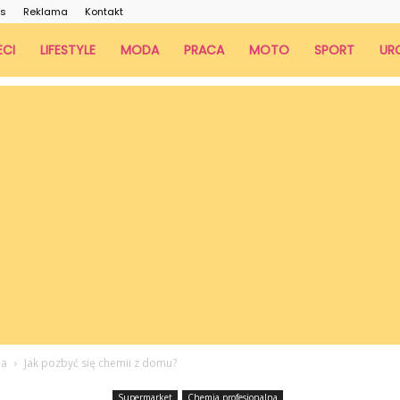
as
Reklama
Kontakt
ECI
LIFESTYLE
MODA
PRACA
MOTO
SPORT
UR
na
Jak pozbyć się chemii z domu?
Supermarket
Chemia profesjonalna