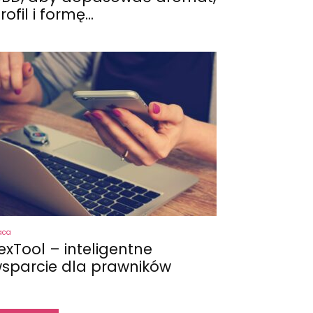
rofil i formę...
aca
exTool – inteligentne
sparcie dla prawników