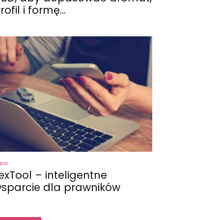
rofil i formę...
aca
exTool – inteligentne
sparcie dla prawników