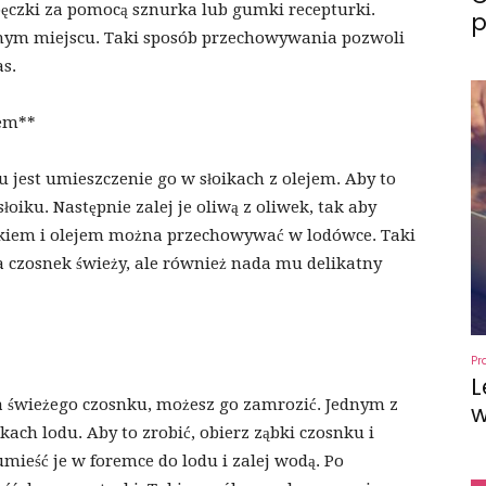
pęczki za pomocą sznurka lub gumki recepturki.
p
nym miejscu. Taki sposób przechowywania pozwoli
s.
jem**
est umieszczenie go w słoikach z olejem. Aby to
słoiku. Następnie zalej je oliwą z oliwek, tak aby
osnkiem i olejem można przechowywać w lodówce. Taki
 czosnek świeży, ale również nada mu delikatny
Pr
L
a świeżego czosnku, możesz go zamrozić. Jednym z
w
ch lodu. Aby to zrobić, obierz ząbki czosnku i
mieść je w foremce do lodu i zalej wodą. Po