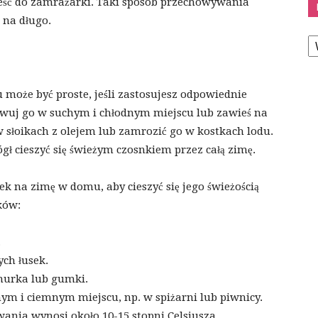
eść do zamrażarki. Taki sposób przechowywania
 na długo.
K
oże być proste, jeśli zastosujesz odpowiednie
wuj go w suchym i chłodnym miejscu lub zawieś na
 słoikach z olejem lub zamrozić go w kostkach lodu.
ł cieszyć się świeżym czosnkiem przez całą zimę.
k na zimę w domu, aby cieszyć się jego świeżością
ków:
.
ych łusek.
nurka lub gumki.
ym i ciemnym miejscu, np. w spiżarni lub piwnicy.
ania wynosi około 10-15 stopni Celsjusza.