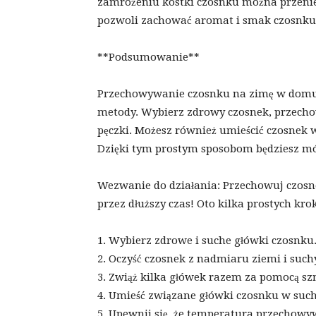
zamrożeniu kostki czosnku można przeni
pozwoli zachować aromat i smak czosnku
**Podsumowanie**
Przechowywanie czosnku na zimę w domu m
metody. Wybierz zdrowy czosnek, przecho
pęczki. Możesz również umieścić czosnek w
Dzięki tym prostym sposobom będziesz móg
Wezwanie do działania: Przechowuj czosne
przez dłuższy czas! Oto kilka prostych kro
1. Wybierz zdrowe i suche główki czosnku
2. Oczyść czosnek z nadmiaru ziemi i such
3. Zwiąż kilka główek razem za pomocą sz
4. Umieść związane główki czosnku w such
5. Upewnij się, że temperatura przechowyw