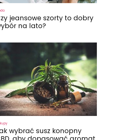
oda
zy jeansowe szorty to dobry
ybór na lato?
kupy
ak wybrać susz konopny
BD, aby dopasować aromat,