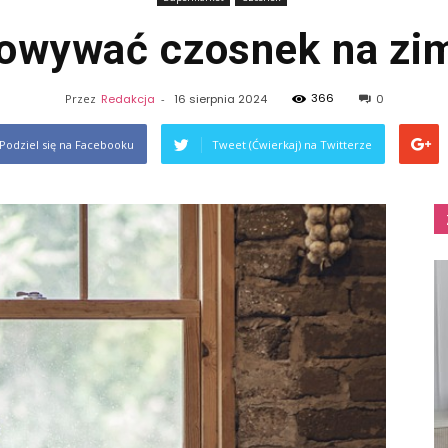
howywać czosnek na zi
366
Przez
Redakcja
-
16 sierpnia 2024
0
Podziel się na Facebooku
Tweet (Ćwierkaj) na Twitterze