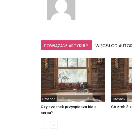
POWIĄZANE ARTYKUŁY
WIĘCEJ OD AUTO
Czosnek
Czosnek
Czy czosnek przyspiesza bicie
Co zrobić z
serca?