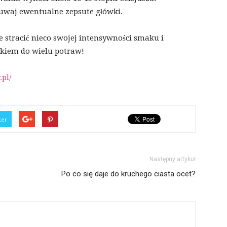
suwaj ewentualne zepsute główki.
stracić nieco swojej intensywności smaku i
tkiem do wielu potraw!
pl/
ter
Następny artykuł
Po co się daje do kruchego ciasta ocet?