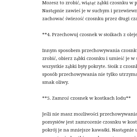
Możesz to zrobić, wiążąc ząbki czosnku w 
Następnie zawieś je w suchym i przewiew
zachować świeżość czosnku przez długi cza
**4. Przechowuj czosnek w słoikach z ole
Innym sposobem przechowywania czosnku j
zrobić, obierz ząbki czosnku i umieść je w 
wszystkie ząbki były pokryte. Słoik z cz
sposób przechowywania nie tylko utrzyma
smak oliwy.
**5. Zamroź czosnek w kostkach lodu**
Jeśli nie masz możliwości przechowywani
pomysłów jest zamrożenie czosnku w kostka
pokrój je na mniejsze kawałki. Następnie u