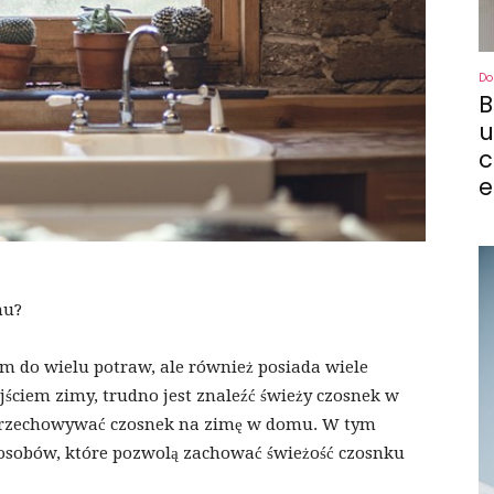
Do
B
u
c
e
mu?
m do wielu potraw, ale również posiada wiele
ściem zimy, trudno jest znaleźć świeży czosnek w
k przechowywać czosnek na zimę w domu. W tym
posobów, które pozwolą zachować świeżość czosnku