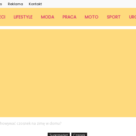
as
Reklama
Kontakt
ECI
LIFESTYLE
MODA
PRACA
MOTO
SPORT
UR
chowywać czosnek na zimę w domu?
Supermarket
Czosnek