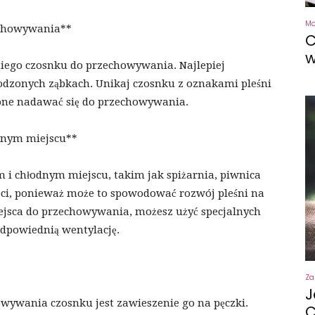
M
echowywania**
C
w
iego czosnku do przechowywania. Najlepiej
odzonych ząbkach. Unikaj czosnku z oznakami pleśni
 one nadawać się do przechowywania.
dnym miejscu**
i chłodnym miejscu, takim jak spiżarnia, piwnica
oci, ponieważ może to spowodować rozwój pleśni na
ejsca do przechowywania, możesz użyć specjalnych
dpowiednią wentylację.
Za
J
wywania czosnku jest zawieszenie go na pęczki.
C