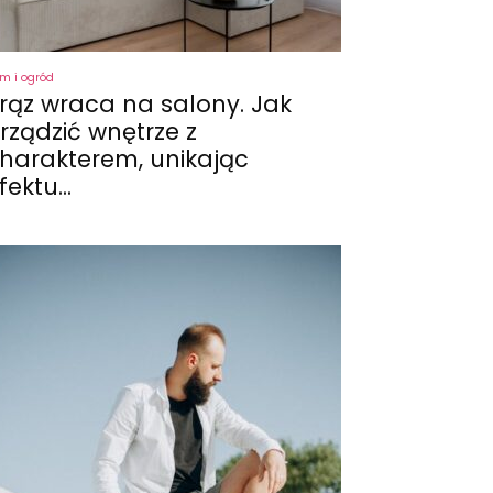
m i ogród
rąz wraca na salony. Jak
rządzić wnętrze z
harakterem, unikając
fektu...