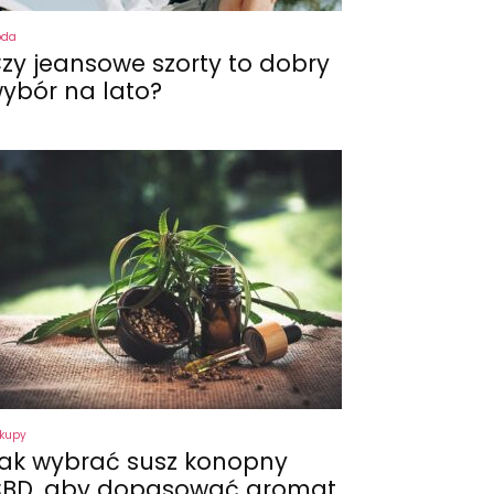
oda
zy jeansowe szorty to dobry
ybór na lato?
kupy
ak wybrać susz konopny
BD, aby dopasować aromat,