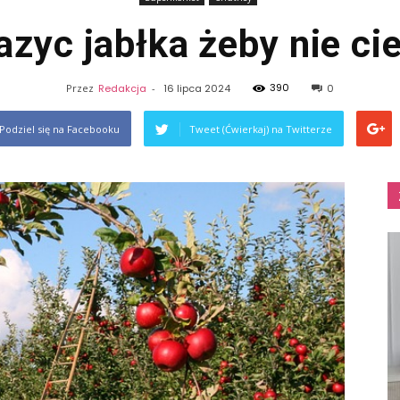
azyc jabłka żeby nie ci
390
Przez
Redakcja
-
16 lipca 2024
0
Podziel się na Facebooku
Tweet (Ćwierkaj) na Twitterze