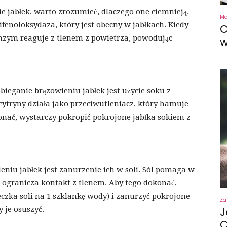
e jabłek, warto zrozumieć, dlaczego one ciemnieją.
M
fenoloksydaza, który jest obecny w jabłkach. Kiedy
C
enzym reaguje z tlenem z powietrza, powodując
w
ieganie brązowieniu jabłek jest użycie soku z
cytryny działa jako przeciwutleniacz, który hamuje
onać, wystarczy pokropić pokrojone jabłka sokiem z
iu jabłek jest zanurzenie ich w soli. Sól pomaga w
o ogranicza kontakt z tlenem. Aby tego dokonać,
eczka soli na 1 szklankę wody) i zanurzyć pokrojone
Za
 je osuszyć.
J
C