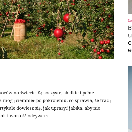
Do
B
u
c
e
ców na świecie. Są soczyste, słodkie i pełne
a mogą ciemnieć po pokrojeniu, co sprawia, że tracą
tykule dowiesz się, jak uprażyć jabłka, aby nie
ak i wartość odżywczą.