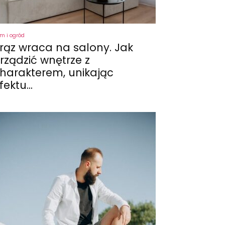
m i ogród
rąz wraca na salony. Jak
rządzić wnętrze z
harakterem, unikając
fektu...