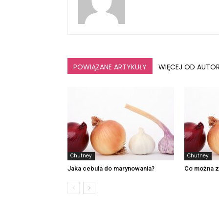
POWIĄZANE ARTYKUŁY
WIĘCEJ OD AUTO
Chutney
Chutney
Jaka cebula do marynowania?
Co można zr