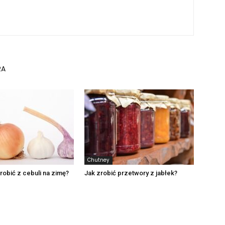
RA
Chutney
obić z cebuli na zimę?
Jak zrobić przetwory z jabłek?