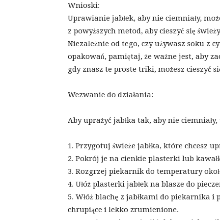
Wnioski:
Uprawianie jabłek, aby nie ciemniały, moż
z powyższych metod, aby cieszyć się śwież
Niezależnie od tego, czy używasz soku z cy
opakowań, pamiętaj, że ważne jest, aby za
gdy znasz te proste triki, możesz cieszyć s
Wezwanie do działania:
Aby uprażyć jabłka tak, aby nie ciemniały,
1. Przygotuj świeże jabłka, które chcesz up
2. Pokrój je na cienkie plasterki lub kawałk
3. Rozgrzej piekarnik do temperatury okoł
4. Ułóż plasterki jabłek na blasze do piecze
5. Włóż blachę z jabłkami do piekarnika i p
chrupiące i lekko zrumienione.