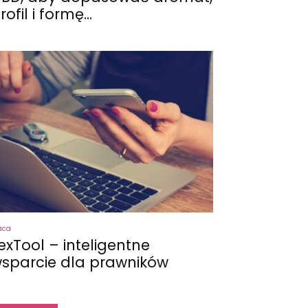
rofil i formę...
aca
exTool – inteligentne
sparcie dla prawników