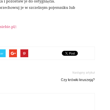
ka i pozostaw je do ostygnięcia.
, przechowuj je w szczelnym pojemniku lub
iebie.pl/:
ter
Następny artykuł
Czy krówki kruszeją?