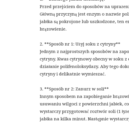
Przed przejściem do sposobów na uprażeni
Główną przyczyną jest enzym o nazwie poli
jabłka są pokrojone lub uszkodzone, ten 
brązowienie.
2. **Sposób nr 1: Użyj soku z cytryny**
Jednym z najprostszych sposobów na zapob
cytryny. Kwas cytrynowy obecny w soku z 
działanie polifenoloksydazy. Aby tego dok
cytryny i delikatnie wymieszać.
3. **Sposób nr 2: Zanurz w soli**
Innym sposobem na zapobieganie brązowien
usuwaniu wilgoci z powierzchni jabłek, c
wystarczy przygotować roztwór soli (1 łyż
jabłka na kilka minut. Następnie wystarczy