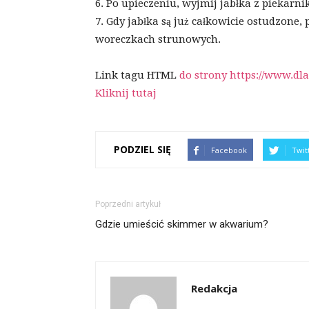
6. Po upieczeniu, wyjmij jabłka z piekarni
7. Gdy jabłka są już całkowicie ostudzone
woreczkach strunowych.
Link tagu HTML
do strony https://www.dlas
Kliknij tutaj
PODZIEL SIĘ
Facebook
Twit
Poprzedni artykuł
Gdzie umieścić skimmer w akwarium?
Redakcja