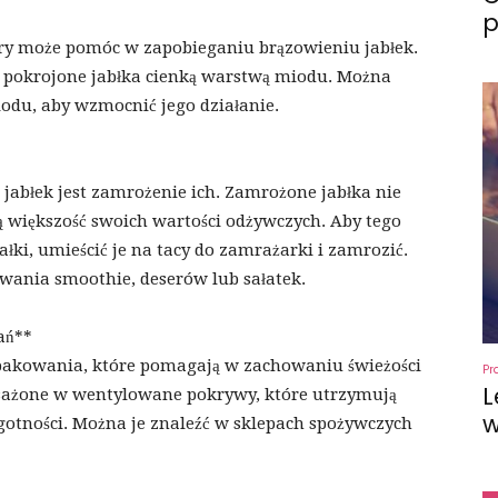
p
ry może pomóc w zapobieganiu brązowieniu jabłek.
 pokrojone jabłka cienką warstwą miodu. Można
iodu, aby wzmocnić jego działanie.
abłek jest zamrożenie ich. Zamrożone jabłka nie
ą większość swoich wartości odżywczych. Aby tego
łki, umieścić je na tacy do zamrażarki i zamrozić.
wania smoothie, deserów lub sałatek.
ań**
opakowania, które pomagają w zachowaniu świeżości
Pr
L
sażone w wentylowane pokrywy, które utrzymują
w
gotności. Można je znaleźć w sklepach spożywczych