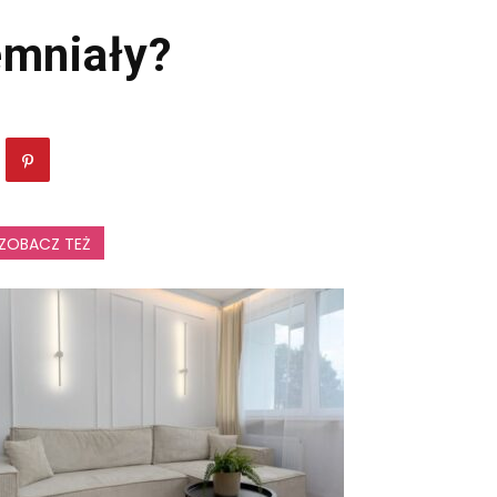
emniały?
ZOBACZ TEŻ