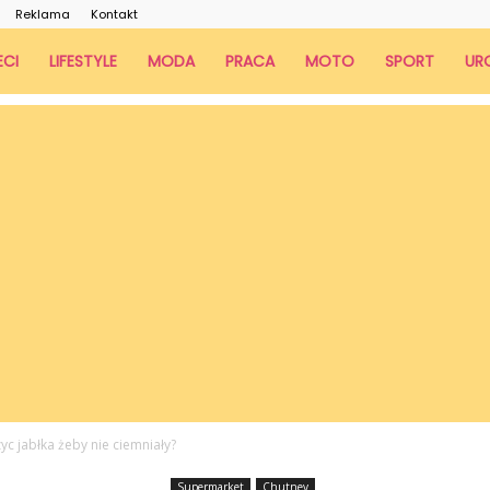
Reklama
Kontakt
ECI
LIFESTYLE
MODA
PRACA
MOTO
SPORT
UR
yc jabłka żeby nie ciemniały?
Supermarket
Chutney