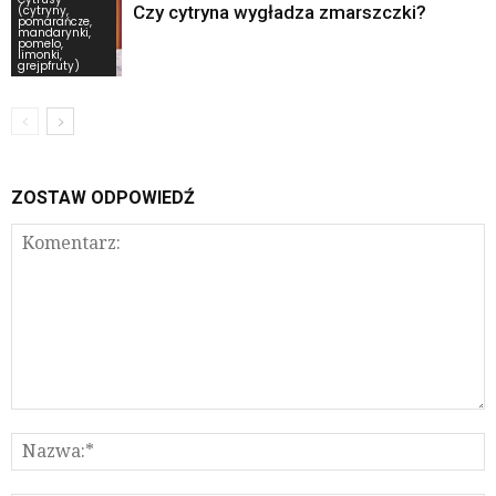
Czy cytryna wygładza zmarszczki?
(cytryny,
pomarańcze,
mandarynki,
pomelo,
limonki,
grejpfruty)
ZOSTAW ODPOWIEDŹ