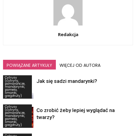
Redakcja
POWIĄZANE ARTYKUŁY
WIĘCEJ OD AUTORA
Cytrusy
Jak się sadzi mandarynki?
(cytryny,
pomarańcze,
mandarynki,
pomelo,
limonki,
grejpfruty)
Cytrusy
Co zrobić żeby lepiej wyglądać na
(cytryny,
pomarańcze,
mandarynki,
twarzy?
pomelo,
limonki,
grejpfruty)
Cytrusy