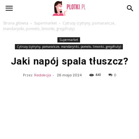
Plotki.pl
Strona główna
Supermarket
Cytrusy (cytryny, pomarańcze,
mandarynki, pomelo, limonki, grejpfruty)
Supermarket
Cytrusy (cytryny, pomarańcze, mandarynki, pomelo, limonki, grejpfruty)
Jaki napój spala tłuszcz?
441
Przez
Redakcja
-
26 maja 2024
0