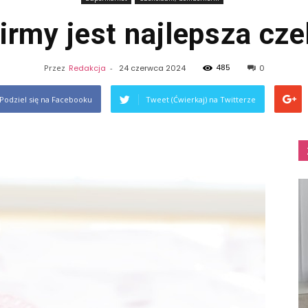
firmy jest najlepsza cz
485
Przez
Redakcja
-
24 czerwca 2024
0
Podziel się na Facebooku
Tweet (Ćwierkaj) na Twitterze