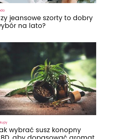
oda
zy jeansowe szorty to dobry
ybór na lato?
kupy
ak wybrać susz konopny
BD, aby dopasować aromat,