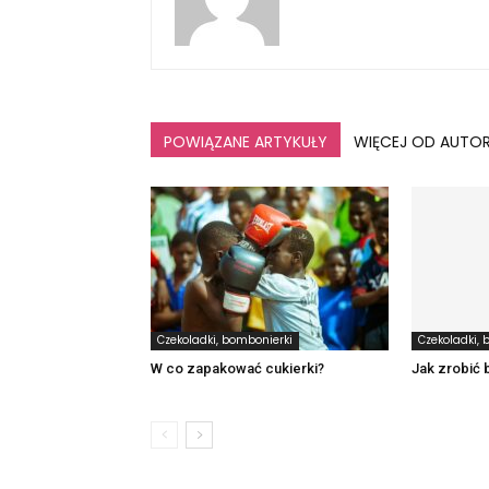
POWIĄZANE ARTYKUŁY
WIĘCEJ OD AUTO
Czekoladki, bombonierki
Czekoladki, 
W co zapakować cukierki?
Jak zrobić