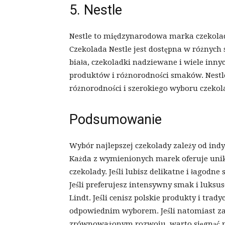
5. Nestle
Nestle to międzynarodowa marka czekolad
Czekolada Nestle jest dostępna w różnych
biała, czekoladki nadziewane i wiele inny
produktów i różnorodności smaków. Nestle
różnorodności i szerokiego wyboru czekol
Podsumowanie
Wybór najlepszej czekolady zależy od ind
Każda z wymienionych marek oferuje uni
czekolady. Jeśli lubisz delikatne i łagodn
Jeśli preferujesz intensywny smak i luks
Lindt. Jeśli cenisz polskie produkty i trad
odpowiednim wyborem. Jeśli natomiast zal
zrównoważonym rozwoju, warto sięgnąć p