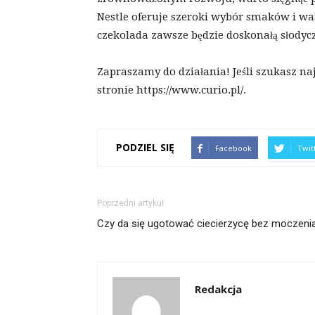
Nestle oferuje szeroki wybór smaków i wa
czekolada zawsze będzie doskonałą słody
Zapraszamy do działania! Jeśli szukasz na
stronie https://www.curio.pl/.
PODZIEL SIĘ
Facebook
Twit
Poprzedni artykuł
Czy da się ugotować ciecierzycę bez moczeni
Redakcja