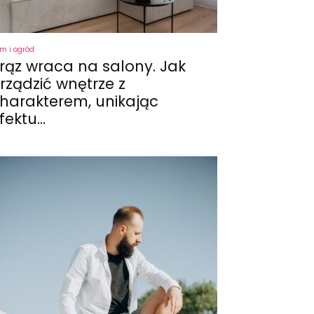
m i ogród
rąz wraca na salony. Jak
rządzić wnętrze z
harakterem, unikając
fektu...