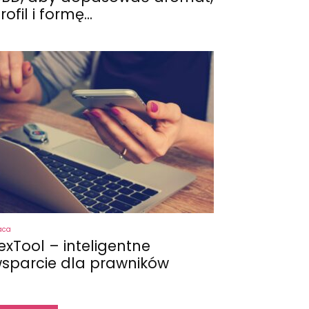
rofil i formę...
aca
exTool – inteligentne
sparcie dla prawników