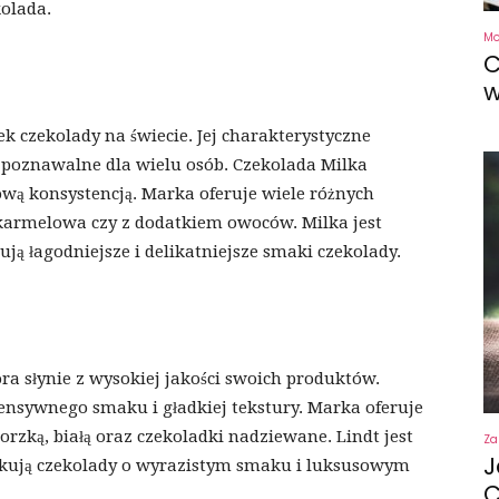
kolada.
M
C
w
k czekolady na świecie. Jej charakterystyczne
zpoznawalne dla wielu osób. Czekolada Milka
wą konsystencją. Marka oferuje wiele różnych
karmelowa czy z dodatkiem owoców. Milka jest
ują łagodniejsze i delikatniejsze smaki czekolady.
ra słynie z wysokiej jakości swoich produktów.
tensywnego smaku i gładkiej tekstury. Marka oferuje
orzką, białą oraz czekoladki nadziewane. Lindt jest
Za
J
zukują czekolady o wyrazistym smaku i luksusowym
C