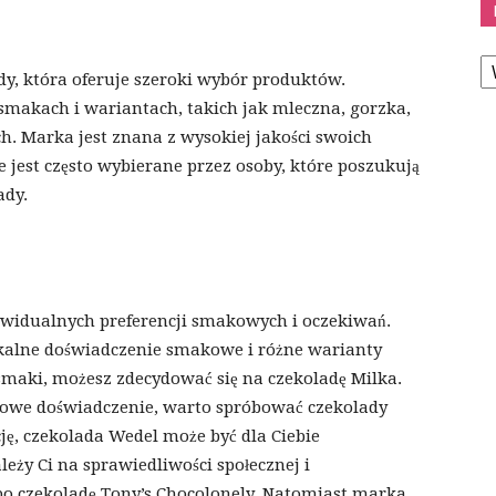
K
y, która oferuje szeroki wybór produktów.
 smakach i wariantach, takich jak mleczna, gorzka,
ch. Marka jest znana z wysokiej jakości swoich
 jest często wybierane przez osoby, które poszukują
ady.
ywidualnych preferencji smakowych i oczekiwań.
kalne doświadczenie smakowe i różne warianty
e smaki, możesz zdecydować się na czekoladę Milka.
usowe doświadczenie, warto spróbować czekolady
ycję, czekolada Wedel może być dla Ciebie
eży Ci na sprawiedliwości społecznej i
o czekoladę Tony’s Chocolonely. Natomiast marka