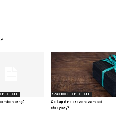
RA
bombonierki
Czekoladki, bombonierki
 bombonierkę?
Co kupić na prezent zamiast
słodyczy?