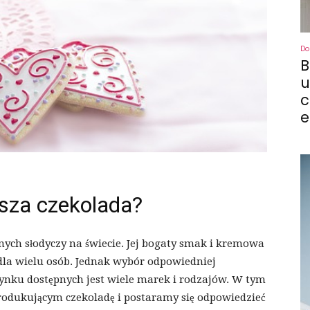
Do
B
u
c
e
epsza czekolada?
nych słodyczy na świecie. Jej bogaty smak i kremowa
 dla wielu osób. Jednak wybór odpowiedniej
ynku dostępnych jest wiele marek i rodzajów. W tym
rodukującym czekoladę i postaramy się odpowiedzieć