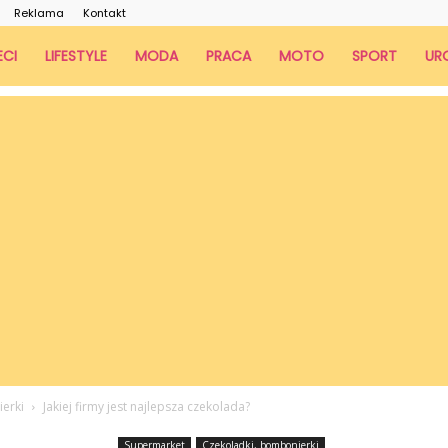
Reklama
Kontakt
ECI
LIFESTYLE
MODA
PRACA
MOTO
SPORT
UR
erki
Jakiej firmy jest najlepsza czekolada?
Supermarket
Czekoladki, bombonierki