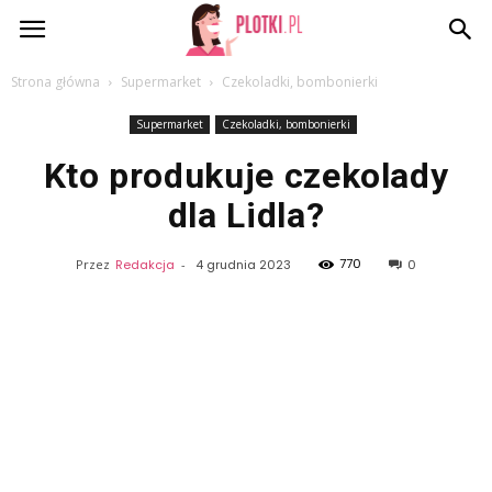
Plotki.pl
Strona główna
Supermarket
Czekoladki, bombonierki
Supermarket
Czekoladki, bombonierki
Kto produkuje czekolady
dla Lidla?
770
Przez
Redakcja
-
4 grudnia 2023
0