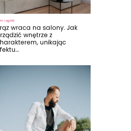
m i ogród
rąz wraca na salony. Jak
rządzić wnętrze z
harakterem, unikając
fektu...