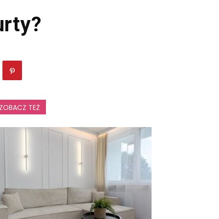
urty?
ZOBACZ TEŻ