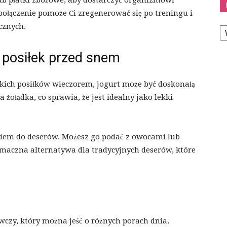
ub płatki zbożowe, aby dostarczyć organizmowi
ołączenie pomoże Ci zregenerować się po treningu i
K
cznych.
i posiłek przed snem
iężkich posiłków wieczorem, jogurt może być doskonałą
a żołądka, co sprawia, że jest idealny jako lekki
iem do deserów. Możesz go podać z owocami lub
smaczna alternatywa dla tradycyjnych deserów, które
wczy, który można jeść o różnych porach dnia.