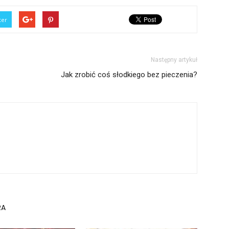
ter
Następny artykuł
Jak zrobić coś słodkiego bez pieczenia?
RA