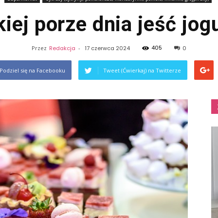
kiej porze dnia jeść jog
405
Przez
Redakcja
-
17 czerwca 2024
0
Podziel się na Facebooku
Tweet (Ćwierkaj) na Twitterze