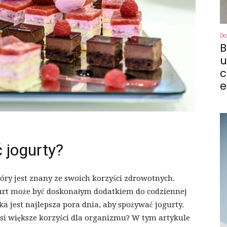
Do
B
u
c
e
ć jogurty?
óry jest znany ze swoich korzyści zdrowotnych.
gurt może być doskonałym dodatkiem do codziennej
aka jest najlepsza pora dnia, aby spożywać jogurty.
osi większe korzyści dla organizmu? W tym artykule