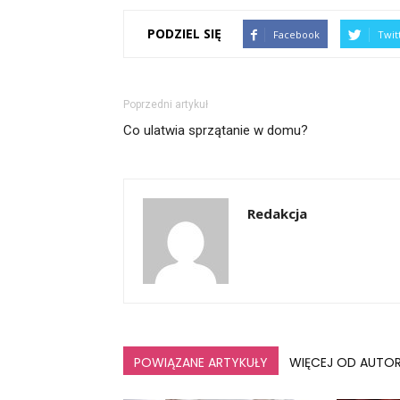
PODZIEL SIĘ
Facebook
Twit
Poprzedni artykuł
Co ulatwia sprzątanie w domu?
Redakcja
POWIĄZANE ARTYKUŁY
WIĘCEJ OD AUTO