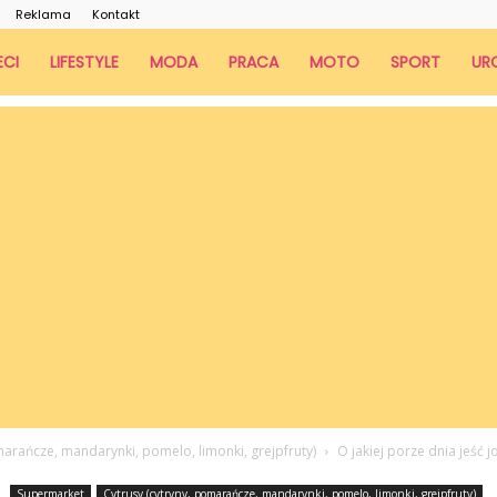
Reklama
Kontakt
ECI
LIFESTYLE
MODA
PRACA
MOTO
SPORT
UR
marańcze, mandarynki, pomelo, limonki, grejpfruty)
O jakiej porze dnia jeść j
Supermarket
Cytrusy (cytryny, pomarańcze, mandarynki, pomelo, limonki, grejpfruty)