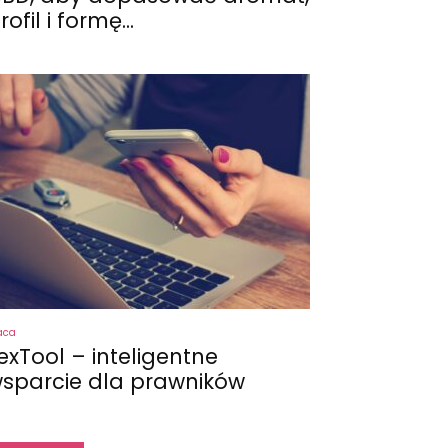
rofil i formę...
aca
exTool – inteligentne
sparcie dla prawników