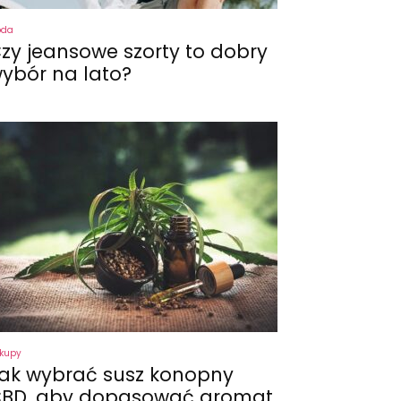
oda
zy jeansowe szorty to dobry
ybór na lato?
kupy
ak wybrać susz konopny
BD, aby dopasować aromat,