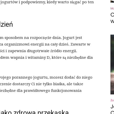
jogurtów i podpowiemy, kiedy warto sięgać po ten
M
C
w
dzień
m sposobem na rozpoczęcie dnia. Jogurt jest
a organizmowi energii na cały dzień. Zawarte w
ci i zapewnia długotrwałe źródło energii.
dłem wapnia i witaminy D, które są niezbędne dla
swojego porannego jogurtu, możesz dodać do niego
zenie dostarczy Ci nie tylko białka, ale także
 niezbędne dla prawidłowego funkcjonowania
Za
J
 jako zdrowa przekąska
C