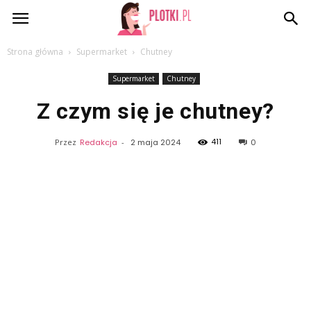
Plotki.pl
Strona główna
Supermarket
Chutney
Supermarket
Chutney
Z czym się je chutney?
411
Przez
Redakcja
-
2 maja 2024
0