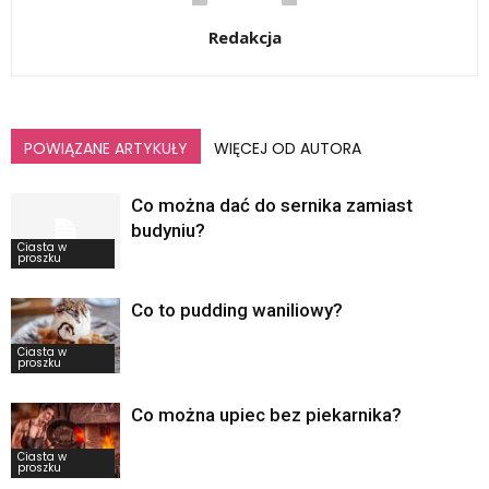
Redakcja
POWIĄZANE ARTYKUŁY
WIĘCEJ OD AUTORA
Co można dać do sernika zamiast
budyniu?
Ciasta w
proszku
Co to pudding waniliowy?
Ciasta w
proszku
Co można upiec bez piekarnika?
Ciasta w
proszku