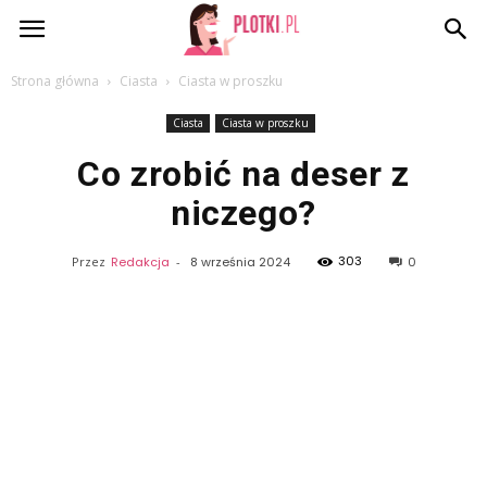
Plotki.pl
Strona główna
Ciasta
Ciasta w proszku
Ciasta
Ciasta w proszku
Co zrobić na deser z
niczego?
303
Przez
Redakcja
-
8 września 2024
0