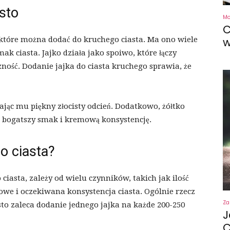
sto
M
C
 które można dodać do kruchego ciasta. Ma ono wiele
w
mak ciasta. Jajko działa jako spoiwo, które łączy
czność. Dodanie jajka do ciasta kruchego sprawia, że
ając mu piękny złocisty odcień. Dodatkowo, żółtko
tu bogatszy smak i kremową konsystencję.
o ciasta?
 ciasta, zależy od wielu czynników, takich jak ilość
owe i oczekiwana konsystencja ciasta. Ogólnie rzecz
Za
sto zaleca dodanie jednego jajka na każde 200-250
J
C