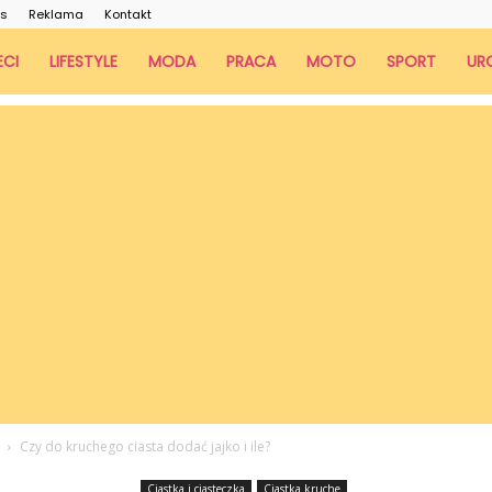
as
Reklama
Kontakt
ECI
LIFESTYLE
MODA
PRACA
MOTO
SPORT
UR
Czy do kruchego ciasta dodać jajko i ile?
Ciastka i ciasteczka
Ciastka kruche