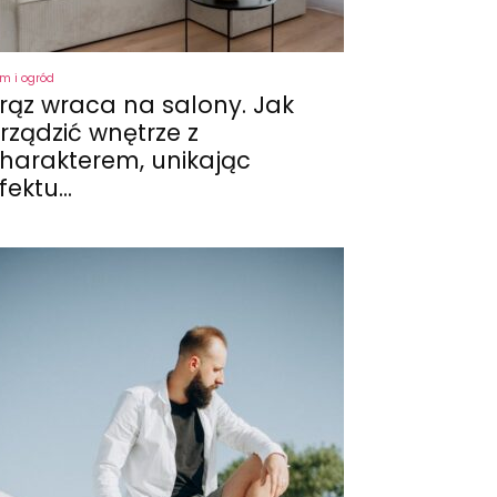
m i ogród
rąz wraca na salony. Jak
rządzić wnętrze z
harakterem, unikając
fektu...