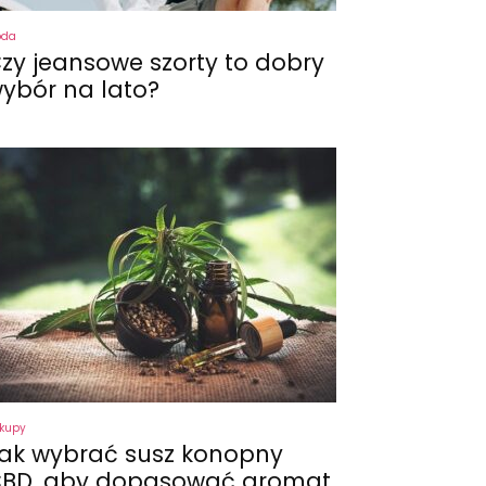
oda
zy jeansowe szorty to dobry
ybór na lato?
kupy
ak wybrać susz konopny
BD, aby dopasować aromat,