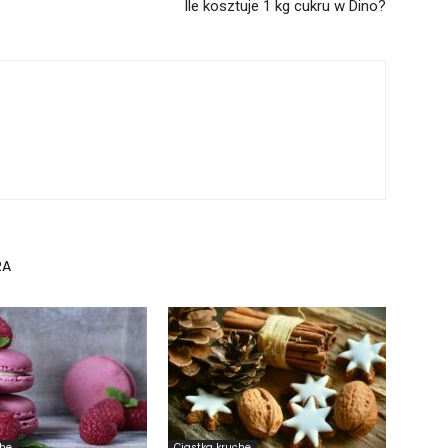
Ile kosztuje 1 kg cukru w Dino?
RA
che
Ciastka kruche