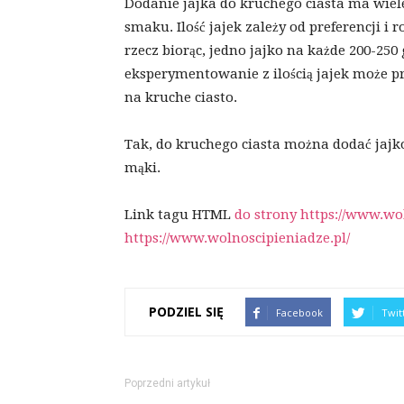
Dodanie jajka do kruchego ciasta ma wiele 
smaku. Ilość jajek zależy od preferencji i
rzecz biorąc, jedno jajko na każde 200-25
eksperymentowanie z ilością jajek może p
na kruche ciasto.
Tak, do kruchego ciasta można dodać jajko
mąki.
Link tagu HTML
do strony https://www.wol
https://www.wolnoscipieniadze.pl/
PODZIEL SIĘ
Facebook
Twit
Poprzedni artykuł