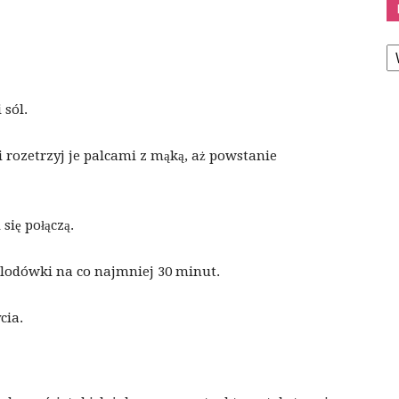
K
 sól.
 rozetrzyj je palcami z mąką, aż powstanie
 się połączą.
o lodówki na co najmniej 30 minut.
cia.