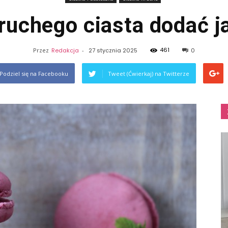
ruchego ciasta dodać jaj
461
Przez
Redakcja
-
27 stycznia 2025
0
Podziel się na Facebooku
Tweet (Ćwierkaj) na Twitterze