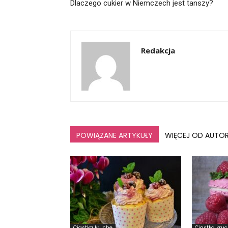
Dlaczego cukier w Niemczech jest tanszy?
Redakcja
POWIĄZANE ARTYKUŁY
WIĘCEJ OD AUTO
Ciastka kruche
Ciastka kru