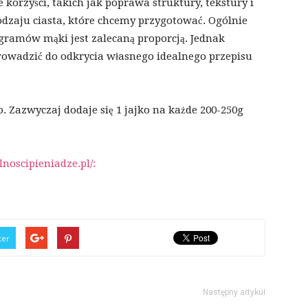
korzyści, takich jak poprawa struktury, tekstury i
 rodzaju ciasta, które chcemy przygotować. Ogólnie
0 gramów mąki jest zalecaną proporcją. Jednak
rowadzić do odkrycia własnego idealnego przepisu
. Zazwyczaj dodaje się 1 jajko na każde 200-250g
noscipieniadze.pl/:
ter
Następny artykuł