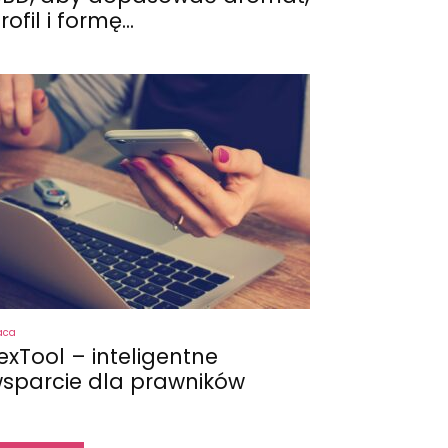
rofil i formę...
aca
exTool – inteligentne
sparcie dla prawników