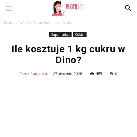
Plotki.pl
Strona główna
Supermarket
Cukier
Supermarket
Cukier
Ile kosztuje 1 kg cukru w
Dino?
489
Przez
Redakcja
-
27 stycznia 2025
0