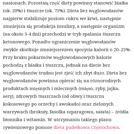
nasionach. Pozostałą część diety powinny stanowić białka
(ok. 20%) i tłuszcze (ok. 75%). Dieta bez węglowodanów
najpierw stabilizuje poziom cukru we krwi, następnie
zmniejsza się produkcja insuliny, a następnie organizm
(na około 3-4 dni) przechodzi w tryb spalania tłuszczu
ketonowego. Ponadto ograniczenie węglowodanów
zwykle skutkuje zmniejszeniem spożycia kalorii o 20–25%.
Przy braku pokarmów węglowodanowych kalorie
pochodzą z białka i tłuszczu, jednak na diecie bez
węglowodanów trudno jest zjeść ich zbyt dużo. Dieta bez
węglowodanów powinna opierać się na różnorodnych
produktach mięsnych i mlecznych (mięso, ryby, jajka,
sery), zdrowych tłuszczach (od oliwy i tłuszczu
kokosowego po orzechy i awokado) oraz zielonych
warzywach (brokuły, fasolka szparagowa, sałata) – źródła
błonnika i witamin. W utrzymaniu takiego planu
żywieniowego pomoże
dieta pudełkowa Częstochowa
.