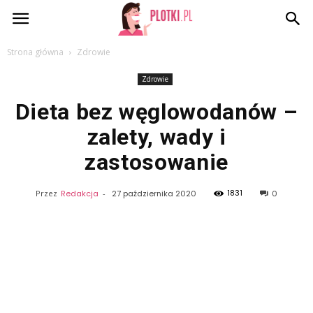
Plotki.pl
Strona główna
Zdrowie
Zdrowie
Dieta bez węglowodanów –
zalety, wady i
zastosowanie
1831
Przez
Redakcja
-
27 października 2020
0