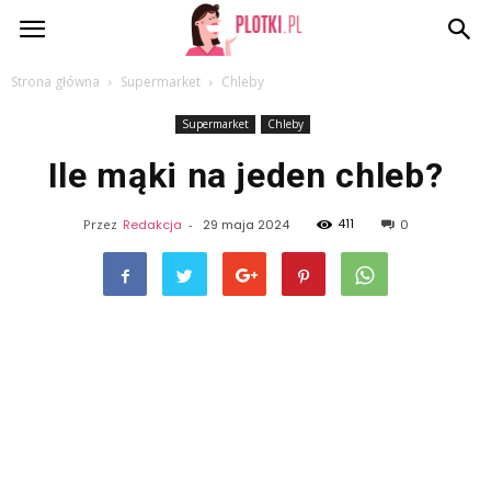
Plotki.pl
Strona główna
Supermarket
Chleby
Supermarket
Chleby
Ile mąki na jeden chleb?
411
Przez
Redakcja
-
29 maja 2024
0