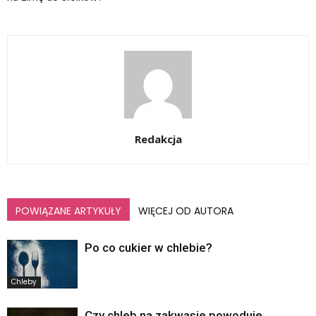
Redakcja
POWIĄZANE ARTYKUŁY
WIĘCEJ OD AUTORA
Po co cukier w chlebie?
Chleby
Czy chleb na zakwasie powoduje