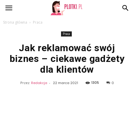
Plotki.pl
Strona główna
Praca
Praca
Jak reklamować swój
biznes – ciekawe gadżety
dla klientów
1305
Przez
Redakcja
-
22 marca 2021
0