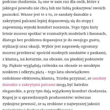
podczas chodzenia. Są one w sam raz dla osób, które z
jakiegoś powodu nie chcą lub nie lubią pokazywać swoich
paznokci. Ważne jest te z to, że sandały damskie z
zakrytymi palcami lepiej dopasowują się do stopy i
zapewniają wysoki komfort noszenia. Tego typu buty
letnie możesz spotkać w rozmaitych modelach i fasonach,
dlatego bez problemu dopasujesz je do swojego gustu,
stylizacji oraz okazji. Wybór jest naprawdę ogromny:
możesz przebierać spośród modnych sandałów z paskami,
z klamrą, na koturnie, na obcasie, na płaskiej podeszwie
itp. Pięknie wyglądają czółenka na obcasie ze smukłym
noskiem i odkrytą piętą – tego lata obowiązkowo
ozdobione efektowną klamrą. Trzeba przyznać, że
sandały
damskie z zakrytymi palcami
mogą być batrdzo
eleganckie, a przy tym dają wyjątkowy komfort chodzenia.
Kupuj je u sprawdzonych producentów: wówczas
zyskujesz pewność, że są zrobione z najwyższej jakości