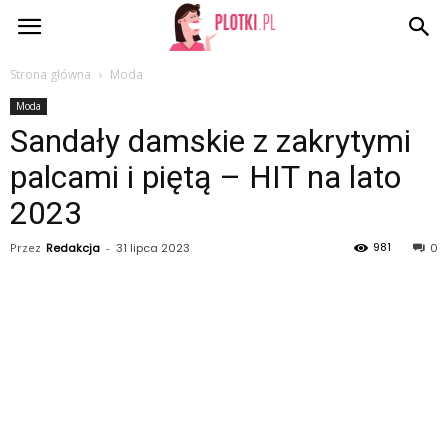
Plotki.pl
Strona główna
Moda
Moda
Sandały damskie z zakrytymi
palcami i piętą – HIT na lato
2023
981
Przez
Redakcja
-
31 lipca 2023
0