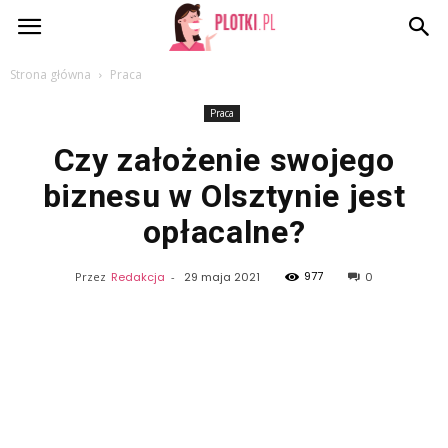
Plotki.pl
Strona główna
Praca
Praca
Czy założenie swojego
biznesu w Olsztynie jest
opłacalne?
977
Przez
Redakcja
-
29 maja 2021
0