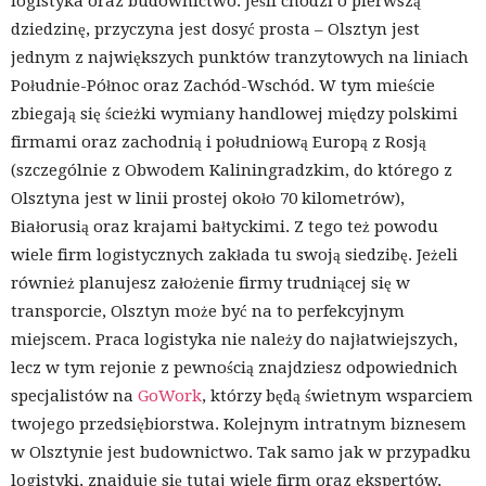
logistyka oraz budownictwo. Jeśli chodzi o pierwszą
dziedzinę, przyczyna jest dosyć prosta – Olsztyn jest
jednym z największych punktów tranzytowych na liniach
Południe-Północ oraz Zachód-Wschód. W tym mieście
zbiegają się ścieżki wymiany handlowej między polskimi
firmami oraz zachodnią i południową Europą z Rosją
(szczególnie z Obwodem Kaliningradzkim, do którego z
Olsztyna jest w linii prostej około 70 kilometrów),
Białorusią oraz krajami bałtyckimi. Z tego też powodu
wiele firm logistycznych zakłada tu swoją siedzibę. Jeżeli
również planujesz założenie firmy trudniącej się w
transporcie, Olsztyn może być na to perfekcyjnym
miejscem. Praca logistyka nie należy do najłatwiejszych,
lecz w tym rejonie z pewnością znajdziesz odpowiednich
specjalistów na
GoWork
, którzy będą świetnym wsparciem
twojego przedsiębiorstwa. Kolejnym intratnym biznesem
w Olsztynie jest budownictwo. Tak samo jak w przypadku
logistyki, znajduje się tutaj wiele firm oraz ekspertów,