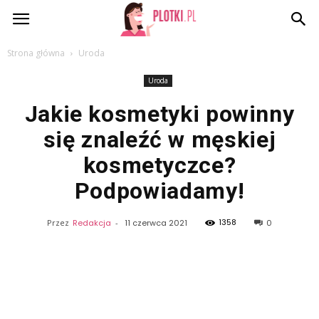
Plotki.pl
Strona główna
Uroda
Uroda
Jakie kosmetyki powinny
się znaleźć w męskiej
kosmetyczce?
Podpowiadamy!
1358
Przez
Redakcja
-
11 czerwca 2021
0