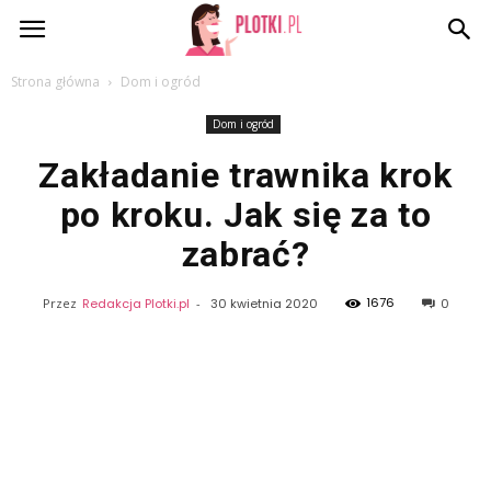
Plotki.pl
Strona główna
Dom i ogród
Dom i ogród
Zakładanie trawnika krok
po kroku. Jak się za to
zabrać?
1676
Przez
Redakcja Plotki.pl
-
30 kwietnia 2020
0