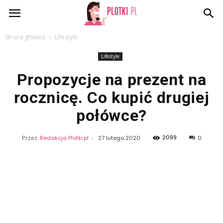
Plotki.pl
Strona główna
Lifestyle
Lifestyle
Propozycje na prezent na
rocznicę. Co kupić drugiej
połówce?
2099
Przez
Redakcja Plotki.pl
-
27 lutego 2020
0